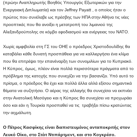
(πρώην Αναπληρωτής Βοηθός Υπουργός Εξωτερικών για την
Ενεργειακή Διπλωματία) και τον Jeffrey Payatt , ο οποίος ήταν ο
πρώτος που συνέλαβε ως πρέσβης των ΗΠΑ στην Αθήνα τις νέες
προοπτικές που θα ανοίξει η μετατροπή του λιμανιού της
Αλεξανδρούπολης σε κόμβο εφοδιασμού και ενέργειας του ΝΑΤΟ.
Χωρίς αμφιβολία στη ΓΣ του ΟΗΕ ο πρόεδρος Χριστοδουλίδης θα
καταβάλει κάθε δυνατή προσπάθεια για να καλλιεργήσει ένα κλίμα
που θα επιτρέψει την επανέναρξη των συνομιλίων για το Κυπριακό.
Η Κύπρος, όμως, πλέον είναι πολλά περισσότερα πράγματα από το
πρόβλημα της κατοχής που συνεχίζει να την βασανίζει. Υπό αυτό το
πρίσμα, ο πρόεδρος θα έχει και πολλά άλλα αλλά εξίσου σημαντικά
θέματα να συζητήσει. Ο αέρας της αλλαγής θα συνεχίσει να εκπνέει
στην Ανατολική Μεσόγειο και η Κύπρος θα συνεχίσει να προχωράει
όσο και εάν η Τουρκία προσπαθεί να τις τραβήξει πίσω κρατώντας
την αιχμάλωτη.
Ο Πέτρος Κασφίκης είναι διαπιστευμένος ανταποκριτής στον
Λευκό Οίκο, στο Στέιτ Ντιπάρτμεντ, και στο Κογκρέσο.