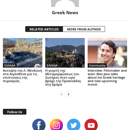
Greek News
RELATED ARTICLES
MORE FROM AUTHOR
ΕΛΛΑΔΑ
ΕΛΛΑΔΑ
Community
Αυτοψία της Λ. Μενδώνη
Η γιορτή της
Interview: Filmmaker and
στα Αιγόσθενα για τις
Μεταμορφώσεως του
actor Alex Javo talks
επιπτώσεις της
Σωτήρος στον ιερό
about his Greek heritage
πυρκαγιάς
βράχο της Πρασινάδας
and new upcoming
στη Δράμα
movie
Follow Us