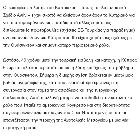
Οι ευκαιρίες επίλυσης του Κυπριακού – όπως το ελαττωματικό
Σχέδιο Ανάν – είχαν σκοπό να κλείσουν άρον άρον το Κυπριακό για
να το απομακρύνουν ως εμπόδιο από άλλες ευρύτερες
διπλωματικές πρωτοβουλίες (σχέσεις ΕΕ-Τουρκίας για παράδειγμα)
αντί να αναδείξουν μια Κύπρο που θα είχε ισχυρότερες σχέσεις με
την Ουάσιγκτον και σημαντικότερο περιφερειακό ρόλο.
Ωστόσο, 49 χρόνια μετά την τουρκική εισβολή και κατοχή, η Κύπρος
θεωρείται όλο και περισσότερο ως η λύση και όχι ως το πρόβλημα
στην Ουάσιγκτον. Σήμερα η διμερής σχέση βρίσκεται εν μέσω μιας
βαθιάς αναμόρφωσης, κάτι που είναι ιδιαίτερα εμφανές στη
συνεργασία στον τομέα της ασφάλειας και της ενεργειακής
διπλωματίας. Αυτή η αλλαγή μπορεί να αποδοθεί στον καταλυτικό
ρόλο που έπαιξε το αμερικανικό Κογκρέσο και στη διορατικότητα
συγκεκριμένων αξιωματούχων του Στέιτ Ντιπάρτμεντ, οι οποίοι
επανεξέτασαν την περιοχή της Ανατολικής Μεσογείου με μια νέα
στρατηγική ματιά.