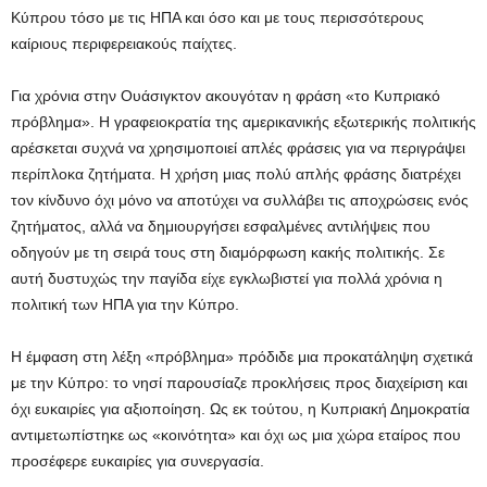
Κύπρου τόσο με τις ΗΠΑ και όσο και με τους περισσότερους
καίριους περιφερειακούς παίχτες.
Για χρόνια στην Ουάσιγκτον ακουγόταν η φράση «το Κυπριακό
πρόβλημα». Η γραφειοκρατία της αμερικανικής εξωτερικής πολιτικής
αρέσκεται συχνά να χρησιμοποιεί απλές φράσεις για να περιγράψει
περίπλοκα ζητήματα. Η χρήση μιας πολύ απλής φράσης διατρέχει
τον κίνδυνο όχι μόνο να αποτύχει να συλλάβει τις αποχρώσεις ενός
ζητήματος, αλλά να δημιουργήσει εσφαλμένες αντιλήψεις που
οδηγούν με τη σειρά τους στη διαμόρφωση κακής πολιτικής. Σε
αυτή δυστυχώς την παγίδα είχε εγκλωβιστεί για πολλά χρόνια η
πολιτική των ΗΠΑ για την Κύπρο.
Η έμφαση στη λέξη «πρόβλημα» πρόδιδε μια προκατάληψη σχετικά
με την Κύπρο: το νησί παρουσίαζε προκλήσεις προς διαχείριση και
όχι ευκαιρίες για αξιοποίηση. Ως εκ τούτου, η Κυπριακή Δημοκρατία
αντιμετωπίστηκε ως «κοινότητα» και όχι ως μια χώρα εταίρος που
προσέφερε ευκαιρίες για συνεργασία.