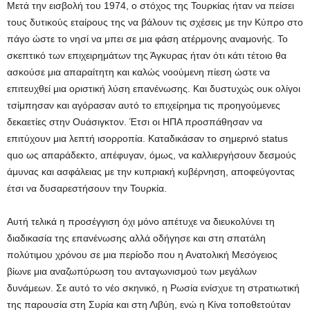
Μετά την εισβολή του 1974, ο στόχος της Τουρκίας ήταν να πείσει
τους δυτικούς εταίρους της να βάλουν τις σχέσεις με την Κύπρο στο
πάγο ώστε το νησί να μπει σε μια φάση ατέρμονης αναμονής. Το
σκεπτικό των επιχειρημάτων της Άγκυρας ήταν ότι κάτι τέτοιο θα
ασκούσε μια απαραίτητη και καλώς νοούμενη πίεση ώστε να
επιτευχθεί μια οριστική λύση επανένωσης. Και δυστυχώς ουκ ολίγοι
τσίμπησαν και αγόρασαν αυτό το επιχείρημα τις προηγούμενες
δεκαετίες στην Ουάσιγκτον. Έτσι οι ΗΠΑ προσπάθησαν να
επιτύχουν μια λεπτή ισορροπία. Καταδικάσαν το σημερινό status
quo ως απαράδεκτο, απέφυγαν, όμως, να καλλιεργήσουν δεσμούς
άμυνας και ασφάλειας με την κυπριακή κυβέρνηση, αποφεύγοντας
έτσι να δυσαρεστήσουν την Τουρκία.
Αυτή τελικά η προσέγγιση όχι μόνο απέτυχε να διευκολύνει τη
διαδικασία της επανένωσης αλλά οδήγησε και στη σπατάλη
πολύτιμου χρόνου σε μια περίοδο που η Ανατολική Μεσόγειος
βίωνε μια αναζωπύρωση του ανταγωνισμού των μεγάλων
δυνάμεων. Σε αυτό το νέο σκηνικό, η Ρωσία ενίσχυε τη στρατιωτική
της παρουσία στη Συρία και στη Λιβύη, ενώ η Κίνα τοποθετούταν